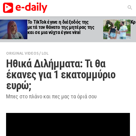
Το TikTok έγινε η διέξοδός της
Κρ
μετά τον θάνατο της μητέρας της
και σε μια νύχτα έγινε viral
ORIGINAL VIDEOS
/
LOL
Ηθικά Διλήμματα: Τι θα 
έκανες για 1 εκατομμύριο 
ευρώ;
Μπες στο πλάνο και πες μας τα όριά σου