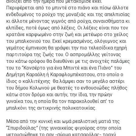
ανοίξει από την ημέρα που μετακόμισε εκεί.
Περιφέρεται από το μπιντέ στο πιάνο και πίσω άλλοτε
ενδεδυμένος το ρούχο της μοναξιάς και της απελπισίας
κι άλλοτε μένοντας γυμνός από ρούχα, συναισθήματα κι
ελπίδες, ποτέ όμως από λέξεις. Οι λέξεις είναι που τον
κρατάνε καρφωμένο στην ζωή και μετέωρο στο χείλος
του μπαλκονιού του. Εκεί κρεμασμένος, ολόγυμνος και
γεμάτος έμπνευση θα γράψει την πιο τελεσίδικα ηχηρή
παρτιτούρα της ζωής του. Ο ασπρομάλλης γείτονας
του κάτω ορόφου θα διευθύνει με τις ανοιχτές παλάμες
του το “Κονσέρτο για ένα Μπιντέ και ένα Πιάνο” του
Δημήτρη Καραόλη ή Καραφλομπέκατσου, στο οποίο ο
ίδιος ο καλλιτέχνης θα λάμψει σαν το μεγάλο αστέρι
του δήμου Κολωνού με θεατές το ενθουσιώδες πλήθος
κάτω στον δρόμο και αυτήν, την ίδια, την πρώην
γυναίκα του, η οποία θα τον παρακολουθεί απ’ το
μπαλκόνι της αντικρινής πολυκατοικίας.
Μέσα από την κυνική και ωμά ρεαλιστική ματιά της
“Σπυριδούλας” (της γυναικείας φιγούρας στην οποία
μετουσιώθηκε το σαν -σύρμα κατσαρόλας- τραχύ