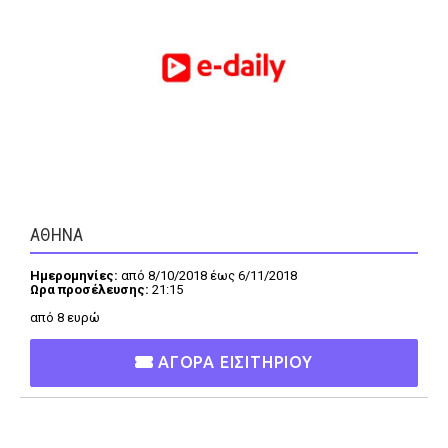
FEEDS
Πάσχα
Eurovision
Retro
Summer
OMG
LOL
ΑΘΗΝΑ
A-List
LGBTQI+
Ημερομηνίες:
από 8/10/2018 έως 6/11/2018
Ωρα προσέλευσης:
21:15
Xmas
από 8 ευρώ
ΑΓΟΡΑ ΕΙΣΙΤΗΡΙΟΥ
LIFE
Food
Body+Mind