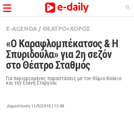
E-AGENDA
/
ΘΕΑΤΡΟ+ΧΟΡΟΣ
ΚΑΤΗΓΟΡΊΕΣ
«Ο Καραφλομπέκατσος & Η 
Ειδήσεις
Σπυριδούλα» για 2η σεζόν 
Θέματα
στο Θέατρο Σταθμός
Videos
Podcasts
Για περιορισμένες παραστάσεις με τον Θύμιο Κούκιο
και την Ελένη Στεργίου.
Viral
Life
Δημοσίευση 11/9/2018 | 13:48
City Guide
Pop Culture
Agenda