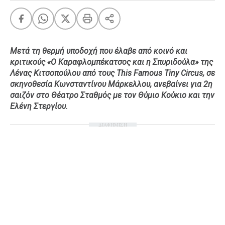
Ταξίδια
Style
Σπίτι
Family
Σχέσεις
Μετά τη θερμή υποδοχή που έλαβε από κοινό και
κριτικούς «Ο Καραφλομπέκατσος και η Σπυριδούλα» της
Λένας Κιτσοπούλου από τους Τhis Famous Tiny Circus, σε
σκηνοθεσία Κωνσταντίνου Μάρκελλου, ανεβαίνει για 2η
σαιζόν στο Θέατρο Σταθμός με τον Θύμιο Κούκιο και την
AGENDA
Ελένη Στεργίου.
Agenda
Επιλογές
ΔΙΑΦΗΜΙΣΗ
Εισιτήρια