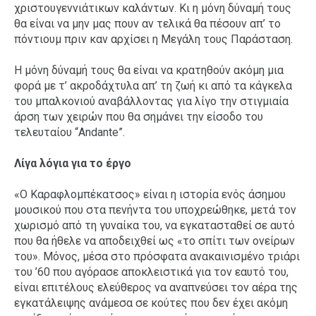
χριστουγεννιάτικων καλάντων. Κι η μόνη δύναμή τους
θα είναι να μην μας πουν αν τελικά θα πέσουν απ’ το
πόντιουμ πριν καν αρχίσει η Μεγάλη τους Παράσταση.
Η μόνη δύναμή τους θα είναι να κρατηθούν ακόμη μια
φορά με τ’ ακροδάχτυλα απ’ τη ζωή κι από τα κάγκελα
του μπαλκονιού αναβάλλοντας για λίγο την στιγμιαία
άρση των χειρών που θα σημάνει την είσοδο του
τελευταίου “Andante”.
Λίγα λόγια για το έργο
«Ο Καραφλομπέκατσος» είναι η ιστορία ενός άσημου
μουσικού που στα πενήντα του υποχρεώθηκε, μετά τον
χωρισμό από τη γυναίκα του, να εγκατασταθεί σε αυτό
που θα ήθελε να αποδειχθεί ως «το σπίτι των ονείρων
του». Μόνος, μέσα στο πρόσφατα ανακαινισμένο τριάρι
του ’60 που αγόρασε αποκλειστικά για τον εαυτό του,
είναι επιτέλους ελεύθερος να αναπνεύσει τον αέρα της
εγκατάλειψης ανάμεσα σε κούτες που δεν έχει ακόμη