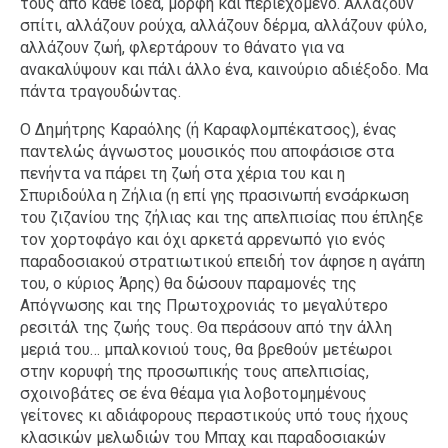
τους από κάθε ιδέα, μορφή και περιεχόμενο. Αλλάζουν
σπίτι, αλλάζουν ρούχα, αλλάζουν δέρμα, αλλάζουν φύλο,
αλλάζουν ζωή, φλερτάρουν το θάνατο για να
ανακαλύψουν και πάλι άλλο ένα, καινούριο αδιέξοδο. Μα
πάντα τραγουδώντας.
Ο Δημήτρης Καραόλης (ή Καραφλομπέκατσος), ένας
παντελώς άγνωστος μουσικός που αποφάσισε στα
πενήντα να πάρει τη ζωή στα χέρια του και η
Σπυριδούλα η Ζήλια (η επί γης πρασινωπή ενσάρκωση
του ζιζανίου της ζήλιας και της απελπισίας που έπληξε
τον χορτοφάγο και όχι αρκετά αρρενωπό γιο ενός
παραδοσιακού στρατιωτικού επειδή τον άφησε η αγάπη
του, ο κύριος Άρης) θα δώσουν παραμονές της
Απόγνωσης και της Πρωτοχρονιάς το μεγαλύτερο
ρεσιτάλ της ζωής τους. Θα περάσουν από την άλλη
μεριά του… μπαλκονιού τους, θα βρεθούν μετέωροι
στην κορυφή της προσωπικής τους απελπισίας,
σχοινοβάτες σε ένα θέαμα για λοβοτομημένους
γείτονες κι αδιάφορους περαστικούς υπό τους ήχους
κλασικών μελωδιών του Μπαχ και παραδοσιακών