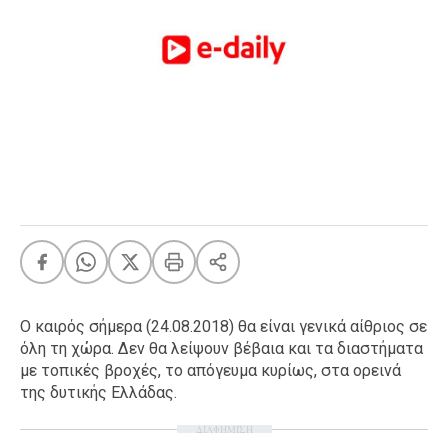
FEEDS
Πάσχα
Eurovision
Retro
Summer
OMG
LOL
A-List
LGBTQI+
Xmas
Ο καιρός σήμερα (24.08.2018) θα είναι γενικά αίθριος σε
όλη τη χώρα. Δεν θα λείψουν βέβαια και τα διαστήματα
με τοπικές βροχές, το απόγευμα κυρίως, στα ορεινά
της δυτικής Ελλάδας.
LIFE
ΔΙΑΦΗΜΙΣΗ
Food
Body+Mind