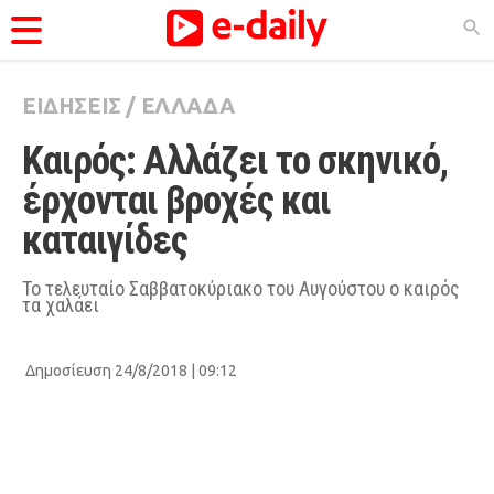
ΕΙΔΗΣΕΙΣ
/
ΕΛΛΑΔΑ
ΚΑΤΗΓΟΡΊΕΣ
Καιρός: Αλλάζει το σκηνικό, 
Ειδήσεις
έρχονται βροχές και 
Θέματα
καταιγίδες
Videos
Podcasts
Το τελευταίο Σαββατοκύριακο του Αυγούστου ο καιρός
τα χαλάει
Viral
Life
Δημοσίευση 24/8/2018 | 09:12
City Guide
Pop Culture
Agenda