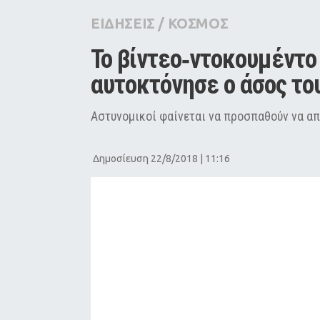
City Guide
ΕΙΔΗΣΕΙΣ
/
ΚΟΣΜΟΣ
Pop Culture
Το βίντεο‑ντοκουμέντο 
Agenda
αυτοκτόνησε ο άσος το
Αστυνομικοί φαίνεται να προσπαθούν να α
Δημοσίευση 22/8/2018 | 11:16