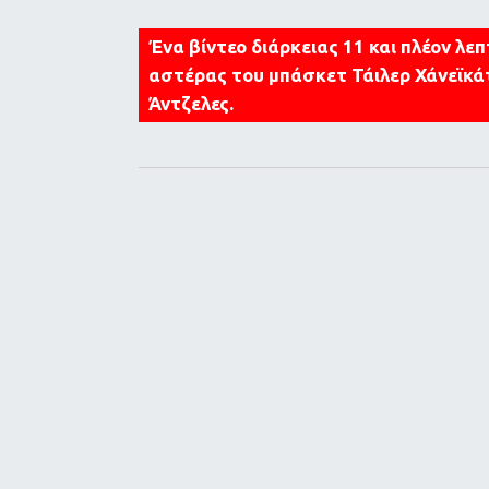
Ένα βίντεο διάρκειας 11 και πλέον λε
αστέρας του μπάσκετ Τάιλερ Χάνεϊκά
Άντζελες.