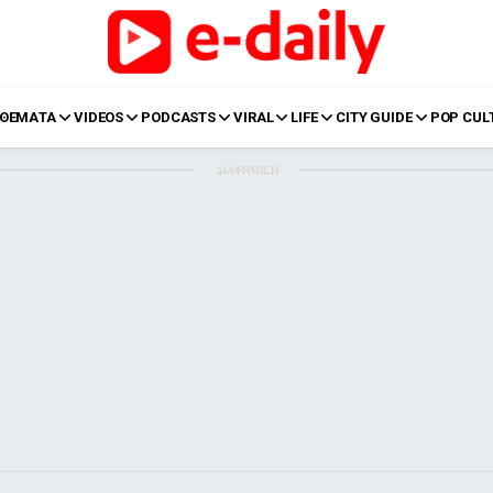
ΘΕΜΑΤΑ
VIDEOS
PODCASTS
VIRAL
LIFE
CITY GUIDE
POP CUL
ΔΙΑΦΗΜΙΣΗ
LIFE
Food
Body+Mind
α
Eurovision
Ταξίδια
Style
Summer
Σπίτι
Family
LOL
Σχέσεις
t
LGBTQI+