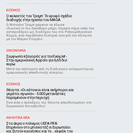
ΚΟΣΜΟΣ
Ο εκλεκτός του Τραμπ: Το κρυφό σχέδιο
διαδοχής στην ηγεσία του MAGA
Ο Ντόναλντ Τραμπ φέρεται να έδωσε
ιδιωτικά το πιο ξεκάθαρο μέχρι σήμερα σήμα υπέρ του
αντιπροέδρου ως διαδόχου του στο Ρεπουμπλικανικό
Κόμμα, ενώ παράλληλα διατηρεί ανοιχτή την εξίσωση
με τον Μάρκο Ρούμπιο.
ΟΙΚΟΝΟΜΙΑ
Συμφωνία εξαγοράς για την EasyJet -
Στην αμερικανική Appolo για 6,65 δισ.
ευρώ
Μετά την απόσυρση από τη διαδικασία ανταγωνίστριας
αμερικανικής επενδυτικής εταιρίας
ΚΟΣΜΟΣ
Θέουτα: «Οι κάτοικοι είναι ανήμποροι και
γεμάτοι αγωνία» - 5.000 μετανάστες
παραμένουν στην περιοχή
Όσα είπε ο πρόεδρος της Θέουτα απευθυνόμενος στο
Ευρωπαϊκό Κοινοβούλιο
ΑΘΛΗΤΙΚΑ ΝΕΑ
Στα άκρα ο πόλεμος UEFA-FIFA:
Επιμένουν στο μποϊκοτάζ οι Ευρωπαίοι
και ζητούν εγγυήσεις και το... κεφάλι του