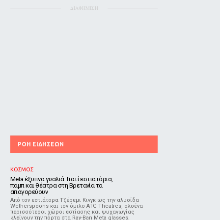
ΔΙΑΦΗΜΙΣΗ
ΡΟΗ ΕΙΔΗΣΕΩΝ
ΚΟΣΜΟΣ
Meta έξυπνα γυαλιά: Γιατί εστιατόρια,
παμπ και θέατρα στη Βρετανία τα
απαγορεύουν
Από τον εστιάτορα Τζέρεμι Κινγκ ως την αλυσίδα
Wetherspoons και τον όμιλο ATG Theatres, ολοένα
περισσότεροι χώροι εστίασης και ψυχαγωγίας
κλείνουν την πόρτα στα Ray-Ban Meta glasses.