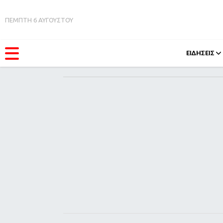
ΠΕΜΠΤΗ 6 ΑΥΓΟΥΣΤΟΥ
ΕΙΔΗΣΕΙΣ
ΚΑΤΗΓΟΡΊΕΣ
FEEDS
Ειδήσεις
Πάσχ
Θέματα
Retro
Videos
OMG
Podcasts
A-Lis
Viral
Xmas
Life