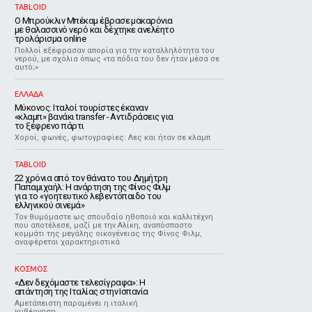
TABLOID
Ο Μπρούκλιν Μπέκαμ έβρασε μακαρόνια
με θαλασσινό νερό και δέχτηκε ανελέητο
τρολάρισμα online
Πολλοί εξέφρασαν απορία για την καταλληλότητα του
νερού, με σχόλια όπως «τα πόδια του δεν ήταν μέσα σε
αυτό;»
ΕΛΛΑΔΑ
Μύκονος: Ιταλοί τουρίστες έκαναν
«κλαμπ» βανάκι transfer - Αντιδράσεις για
το ξέφρενο πάρτι
Χοροί, φωνές, φωτογραφίες: Λες και ήταν σε κλαμπ
TABLOID
22 χρόνια από τον θάνατο του Δημήτρη
Παπαμιχαήλ: Η ανάρτηση της Φίνος Φιλμ
για το «γοητευτικό λεβεντόπαιδο του
ελληνικού σινεμά»
Τον θυμόμαστε ως σπουδαίο ηθοποιό και καλλιτέχνη
που αποτέλεσε, μαζί με την Αλίκη, αναπόσπαστο
κομμάτι της μεγάλης οικογένειας της Φίνος Φιλμ,
αναφέρεται χαρακτηριστικά
ΚΟΣΜΟΣ
«Δεν δεχόμαστε τελεσίγραφα»: Η
απάντηση της Ιταλίας στην Ισπανία
Αμετάπειστη παραμένει η ιταλική
κυβέρνηση