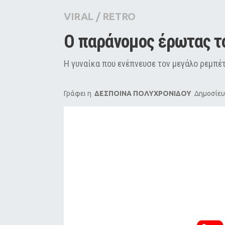
City Guide
VIRAL
/
RETRO
Pop Culture
Ο παράνομος έρωτας το
Agenda
H γυναίκα που ενέπνευσε τον μεγάλο ρεμπέτη
Γράφει η
ΔΕΣΠΟΙΝΑ ΠΟΛΥΧΡΟΝΙΔΟΥ
Δημοσίευ