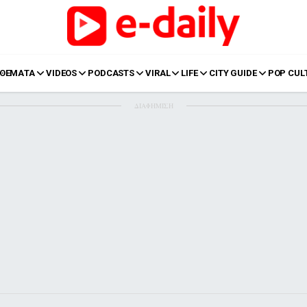
ΘΕΜΑΤΑ
VIDEOS
PODCASTS
VIRAL
LIFE
CITY GUIDE
POP CUL
ΔΙΑΦΗΜΙΣΗ
LIFE
Food
Body+Mind
α
Eurovision
Ταξίδια
Style
Summer
Σπίτι
Family
LOL
Σχέσεις
t
LGBTQI+