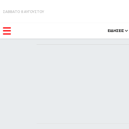
ΣΑΒΒΑΤΟ 8 ΑΥΓΟΥΣΤΟΥ
ΕΙΔΗΣΕΙΣ
ΚΑΤΗΓΟΡΊΕΣ
FEEDS
Ειδήσεις
Πάσχ
Θέματα
Retro
Videos
OMG
Podcasts
A-Lis
Viral
Xmas
Life