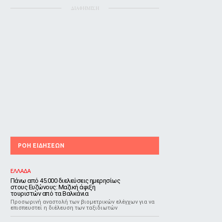
ΔΙΑΦΗΜΙΣΗ
ΡΟΗ ΕΙΔΗΣΕΩΝ
ΕΛΛΑΔΑ
Πάνω από 45.000 διελεύσεις ημερησίως
στους Ευζώνους: Μαζική άφιξη
τουριστών από τα Βαλκάνια
Προσωρινή αναστολή των βιομετρικών ελέγχων για να
επισπευστεί η διέλευση των ταξιδιωτών