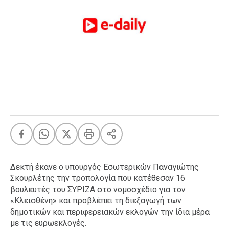
FEEDS
Πάσχα
Eurovision
Retro
Summer
OMG
LOL
A-List
LGBTQI+
Xmas
Δεκτή έκανε ο υπουργός Εσωτερικών Παναγιώτης
Σκουρλέτης την τροπολογία που κατέθεσαν 16
βουλευτές του ΣΥΡΙΖΑ στο νομοσχέδιο για τον
«Κλεισθένη» και προβλέπει τη διεξαγωγή των
LIFE
δημοτικών και περιφερειακών εκλογών την ίδια μέρα
με τις ευρωεκλογές.
Food
Body+Mind