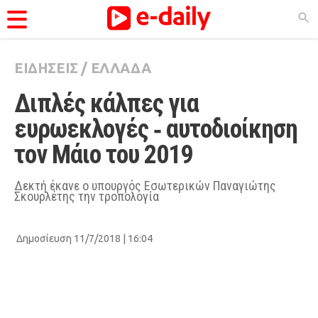
ΕΙΔΗΣΕΙΣ
/
ΕΛΛΑΔΑ
ΚΑΤΗΓΟΡΊΕΣ
Διπλές κάλπες για 
Ειδήσεις
ευρωεκλογές ‑ αυτοδιοίκηση 
Θέματα
τον Μάιο του 2019
Videos
Podcasts
Δεκτή έκανε ο υπουργός Εσωτερικών Παναγιώτης
Σκουρλέτης την τροπολογία
Viral
Life
Δημοσίευση 11/7/2018 | 16:04
City Guide
Pop Culture
Agenda