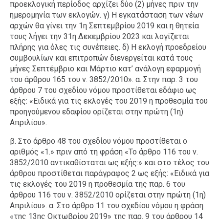
προεκλογική περίοδος αρχίζει δύο (2) μήνες πριν την
ημερομηνία των εκλογών. γ) Η εγκατάσταση των νέων
αρχών θα γίνει την 1η Σεπτεμβρίου 2019 και η θητεία
τους λήγει την 31η Δεκεμβρίου 2023 και λογίζεται
πλήρης για όλες τις συνέπειες. δ) Η εκλογή προεδρείου
συμβουλίων και επιτροπών διενεργείται κατά τους
μήνες Σεπτέμβριο και Μάρτιο κατ’ ανάλογη εφαρμογή
του άρθρου 165 του ν. 3852/2010». α. Στην παρ. 3 του
άρθρου 7 του σχεδίου νόμου προστίθεται εδάφιο ως
εξής: «Ειδικά για τις εκλογές του 2019 η προθεσμία του
προηγούμενου εδαφίου ορίζεται στην πρώτη (1η)
Απριλίου».
β. Στο άρθρο 48 του σχεδίου νόμου προστίθεται ο
αριθμός «1.» πριν από τη φράση «Το άρθρο 116 του ν.
3852/2010 αντικαθίσταται ως εξής:» και στο τέλος του
άρθρου προστίθεται παράγραφος 2 ως εξής: «Ειδικά για
τις εκλογές του 2019 η προθεσμία της παρ. 6 του
άρθρου 116 του ν. 3852/2010 ορίζεται στην πρώτη (1η)
Απριλίου». α. Στο άρθρο 11 του σχεδίου νόμου η φράση
«της 13ης Οκτωβρίου 2019» της παρ. 9 του άρθρου 14