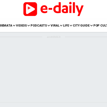
ΘΕΜΑΤΑ
VIDEOS
PODCASTS
VIRAL
LIFE
CITY GUIDE
POP CUL
ΔΙΑΦΗΜΙΣΗ
LIFE
Food
Body+Mind
α
Eurovision
Ταξίδια
Style
Summer
Σπίτι
Family
LOL
Σχέσεις
t
LGBTQI+