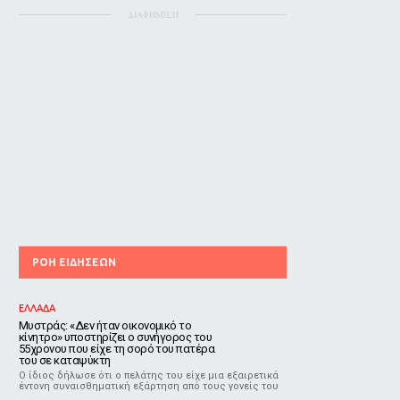
ΔΙΑΦΗΜΙΣΗ
ΡΟΗ ΕΙΔΗΣΕΩΝ
ΕΛΛΑΔΑ
Μυστράς: «Δεν ήταν οικονομικό το
κίνητρο» υποστηρίζει ο συνήγορος του
55χρονου που είχε τη σορό του πατέρα
του σε καταψύκτη
Ο ίδιος δήλωσε ότι ο πελάτης του είχε μια εξαιρετικά
έντονη συναισθηματική εξάρτηση από τους γονείς του