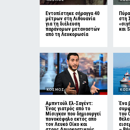
Εντοπίστηκε σήραγγα 40
Πύρα
μέτρων στη Λιθουανία
στη 
για τη διέλευση
«σιγ
παράνομων μεταναστών
και 
από τη Λευκορωσία
ΚΟΣΜΟΣ
ΚΟΣ
Αμπντούλ Ελ‑Σαγέντ:
Ένα 
Ένας γιατρός από το
συμφ
Μίσιγκαν που δημιουργεί
του 
πονοκέφαλο εκτός από
θέλε
τον Λευκό Οίκο και
εισε
στους Δημοκρατικούς
– Βή