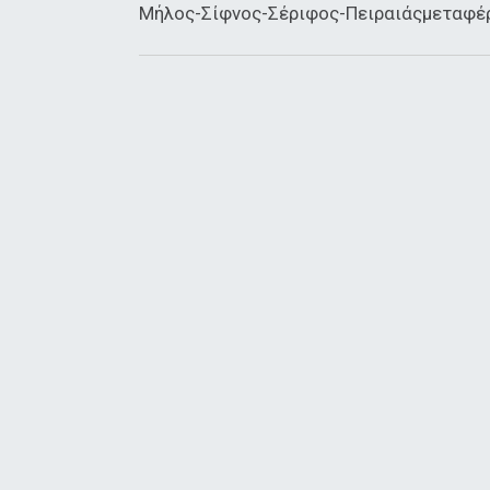
Μήλος-Σίφνος-Σέριφος-Πειραιάςμεταφέρ