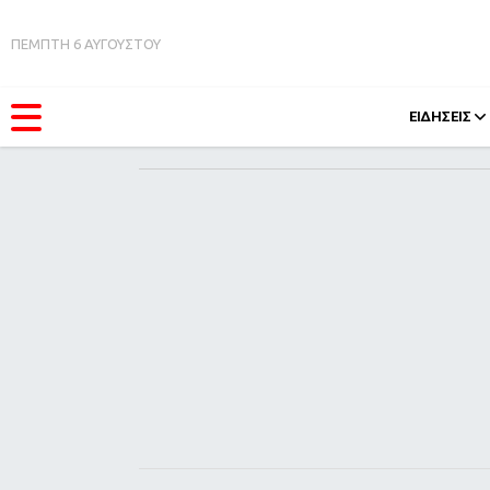
ΠΕΜΠΤΗ 6 ΑΥΓΟΥΣΤΟΥ
ΕΙΔΗΣΕΙΣ
ΚΑΤΗΓΟΡΊΕΣ
FEEDS
Ειδήσεις
Πάσχ
Θέματα
Retro
Videos
OMG
Podcasts
A-Lis
Viral
Xmas
Life