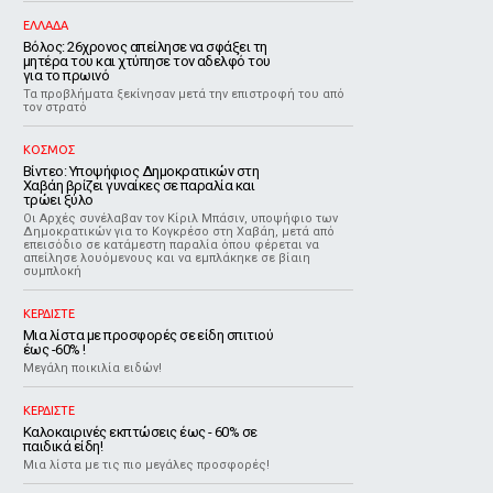
ΕΛΛΑΔΑ
Βόλος: 26χρονος απείλησε να σφάξει τη
μητέρα του και χτύπησε τον αδελφό του
για το πρωινό
Τα προβλήματα ξεκίνησαν μετά την επιστροφή του από
τον στρατό
ΚΟΣΜΟΣ
Βίντεο: Υποψήφιος Δημοκρατικών στη
Χαβάη βρίζει γυναίκες σε παραλία και
τρώει ξύλο
Οι Αρχές συνέλαβαν τον Κίριλ Μπάσιν, υποψήφιο των
Δημοκρατικών για το Κογκρέσο στη Χαβάη, μετά από
επεισόδιο σε κατάμεστη παραλία όπου φέρεται να
απείλησε λουόμενους και να εμπλάκηκε σε βίαιη
συμπλοκή
ΚΕΡΔΙΣΤΕ
Μια λίστα με προσφορές σε είδη σπιτιού
έως -60% !
Μεγάλη ποικιλία ειδών!
ΚΕΡΔΙΣΤΕ
Καλοκαιρινές εκπτώσεις έως - 60% σε
παιδικά είδη!
Μια λίστα με τις πιο μεγάλες προσφορές!