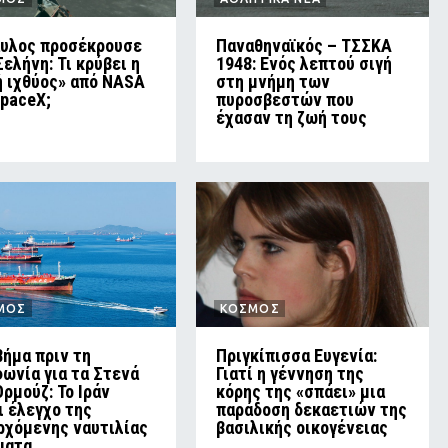
υλος προσέκρουσε
Παναθηναϊκός – ΤΣΣΚΑ
Σελήνη: Τι κρύβει η
1948: Ενός λεπτού σιγή
ή ιχθύος» από NASA
στη μνήμη των
SpaceX;
πυροσβεστών που
έχασαν τη ζωή τους
ΜΟΣ
ΚΟΣΜΟΣ
βήμα πριν τη
Πριγκίπισσα Ευγενία:
ωνία για τα Στενά
Γιατί η γέννηση της
Ορμούζ: Το Ιράν
κόρης της «σπάει» μια
ι έλεγχο της
παράδοση δεκαετιών της
ρχόμενης ναυτιλίας
βασιλικής οικογένειας
ματα