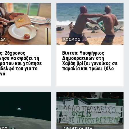
ΑΔΑ
ΚΟΣΜΟΣ
ς: 26χρονος
Βίντεο: Υποψήφιος
λησε να σφάξει τη
Δημοκρατικών στη
ρα του και χτύπησε
Χαβάη βρίζει γυναίκες σε
αδελφό του για το
παραλία και τρώει ξύλο
νό
ΜΟΣ
ΑΘΛΗΤΙΚΑ ΝΕΑ