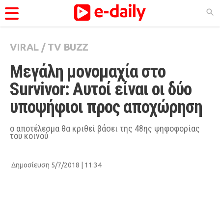
VIRAL
/
TV BUZZ
ΚΑΤΗΓΟΡΊΕΣ
Μεγάλη μονομαχία στο 
Ειδήσεις
Survivor: Αυτοί είναι οι δύο 
Θέματα
υποψήφιοι προς αποχώρηση
Videos
Podcasts
ο αποτέλεσμα θα κριθεί βάσει της 48ης ψηφοφορίας
του κοινού
Viral
Life
Δημοσίευση 5/7/2018 | 11:34
City Guide
Pop Culture
Agenda