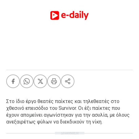
FEEDS
Πάσχα
Eurovision
Retro
Summer
OMG
LOL
A-List
LGBTQI+
Xmas
Στο ίδιο έργο θεατές παίκτες και τηλεθεατές στο
χθεσινό επεισόδιο του Survivor. Οι έξι παίκτες που
έχουν απομείνει αγωνίστηκαν για την ασυλία, με όλους
ανεξαιρέτως φύλων να διεκδικούν τη νίκη.
LIFE
ΔΙΑΦΗΜΙΣΗ
Food
Body+Mind