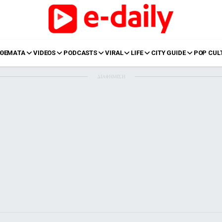
ΘΕΜΑΤΑ
VIDEOS
PODCASTS
VIRAL
LIFE
CITY GUIDE
POP CUL
ΔΙΑΦΗΜΙΣΗ
LIFE
Food
Body+Mind
α
Eurovision
Ταξίδια
Style
Summer
Σπίτι
Family
LOL
Σχέσεις
t
LGBTQI+