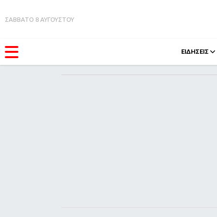
ΣΑΒΒΑΤΟ 8 ΑΥΓΟΥΣΤΟΥ
ΕΙΔΗΣΕΙΣ
ΚΑΤΗΓΟΡΊΕΣ
FEEDS
Ειδήσεις
Πάσχ
Θέματα
Retro
Videos
OMG
Podcasts
A-Lis
Viral
Xmas
Life