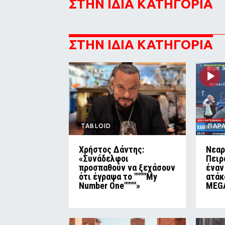
ΣΤΗΝ ΙΔΙΑ ΚΑΤΗΓΟΡΙΑ
ΣΤΗΝ ΙΔΙΑ ΚΑΤΗΓΟΡΙΑ
TABLOID
ΠΑΡ
Χρήστος Δάντης:
Νεαρ
«Συνάδελφοι
Πειρ
προσπαθούν να ξεχάσουν
έναν
ότι έγραψα το """"My
ατάκ
Number One""""»
MEG