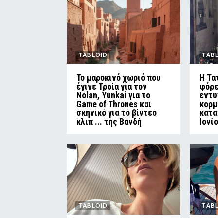
TABLOID
TAB
Το μαροκινό χωριό που
Η Τα
έγινε Τροία για τον
φόρε
Nolan, Yunkai για το
εντυ
Game of Thrones και
κορμ
σκηνικό για το βίντεο
κατα
κλιπ ... της Βανδή
Ιονί
TABLOID
TAB