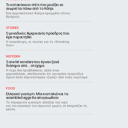
Το κατακόκκινο σπίτι που μοιάζει να
αιωρείται πάνω από το Κάπρι
Ένα αρχιτεκτονικό θαύμα κρυμμένο στους
βράχους
STORIES
Ο μοναδικός Αμερικανός πρόεδρος που
έχει παραιτηθεί
Η συγκάλυψη, οι ταινίες και το «Smoking
Gun»
ΜΟΥΣΙΚΗ
5 one-hit wonders που έγιναν ξανά
διάσημοι από… ατύχημα
Η τύχη δεν προβλέπεται, αλλά όταν
χαμογελάσει, αποδεικνύει ότι ορισμένα τραγούδια
έχουν πολύ περισσότερες «ζωές» από όσες νομίζαμε
FOOD
Ελληνικό γιαούρτι: Μία κουταλιά και τα
scrambled eggs θα απογειωθούν
Το στραγγιστό γιαούρτι αλλάζει την υφή
και τον κορεσμό του πρωινού χωρίς να επηρεάζει τη
γεύση.