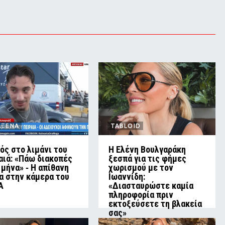
ΑΞΕΝΑ
TABLOID
ός στο λιμάνι του
Η Ελένη Βουλγαράκη
αιά: «Πάω διακοπές
ξεσπά για τις φήμες
 μήνα» ‑ Η απίθανη
χωρισμού με τον
α στην κάμερα του
Ιωαννίδη:
A
«Διασταυρώστε καμία
πληροφορία πριν
εκτοξεύσετε τη βλακεία
σας»