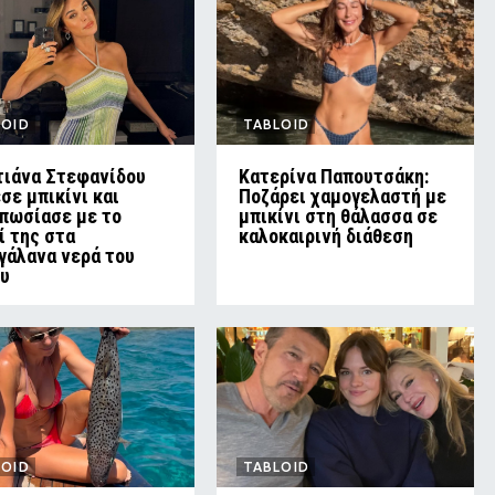
LOID
TABLOID
τιάνα Στεφανίδου
Κατερίνα Παπουτσάκη:
σε μπικίνι και
Ποζάρει χαμογελαστή με
πωσίασε με το
μπικίνι στη θάλασσα σε
ί της στα
καλοκαιρινή διάθεση
γάλανα νερά του
ου
LOID
TABLOID