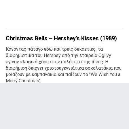
Christmas Bells – Hershey’s Kisses (1989)
Κάνοντας πάταγο εδώ και τρεις δεκαετίες, τα
διαφημιστικά του Hershey από την εταιρεία Ogilvy
έγιναν κλασικά χάρη στην απλότητα της ιδέας. Η
διαφήμιση δείχνει χριστουγεννιάτικα σοκολατάκια που
μοιάζουν με καμπανάκια και παίζουν το "We Wish You a
Merry Christmas".
Το 2012, η διαφήμιση ενισχύθηκε με νέα γραφικά και νέα
ηχογράφηση του ήχου και μάλιστα αποδείχθηκε
απόλυτα προσαρμόσιμη στα social media, δίνοντας στο
κοινό την ευκαιρία να "παίξει με τα καμπανάκια" και να
καταγράψει τις δικές του μελωδίες χρησιμοποιώντας
διαφορετικά ηχητικά εφέ!