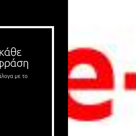
κάθε 
 φράση
άλογα με το