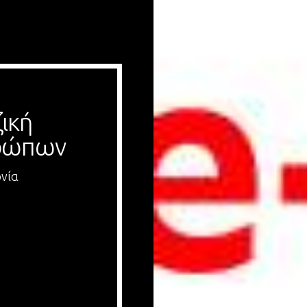
ική 
θρώπων
ονία