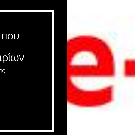
που 
 
αρίων
ης