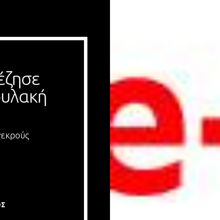
ζησε 
υλακή 
νεκρούς
ΟΣ