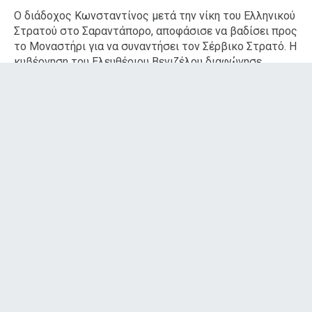
Ο διάδοχος Κωνσταντίνος μετά την νίκη του Ελληνικού
Στρατού στο Σαραντάπορο, αποφάσισε να βαδίσει προς
το Μοναστήρι για να συναντήσει τον Σέρβικο Στρατό. Η
κυβέρνηση του Ελευθέριου Βενιζέλου διαφώνησε,
καθώς θεωρούσε επιτακτική την ανάγκη να κινηθεί ο
στρατός προς την Θεσσαλονίκη, πριν φτάσουν σε
αυτήν οι Βούλγαροι. Είναι χαρακτηριστική η περίφημη
φράση του Ελευθέριου Βενιζέλου στον διάδοχο
Κωνσταντίνο «σας απαγορεύω να πάτε στο Μοναστήρι,
θα πάτε να απελευθερώσετε τη Θεσσαλονίκη». Μετά
την μεσολάβηση του πατέρα του, Γεώργιου του Α’, ο
Κωνσταντίνος πείθεται και μετά την αποφασιστική
νίκη στα Γιαννιτσά (19-20 Οκτωβρίου) βαδίζει προς την
Θεσσαλονίκη, σε έναν αγώνα δρόμου να προλάβει τους
Βούλγαρους.